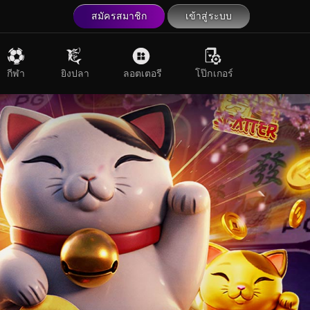
สมัครสมาชิก
เข้าสู่ระบบ
กีฬา
ยิงปลา
ลอตเตอรี
โป๊กเกอร์