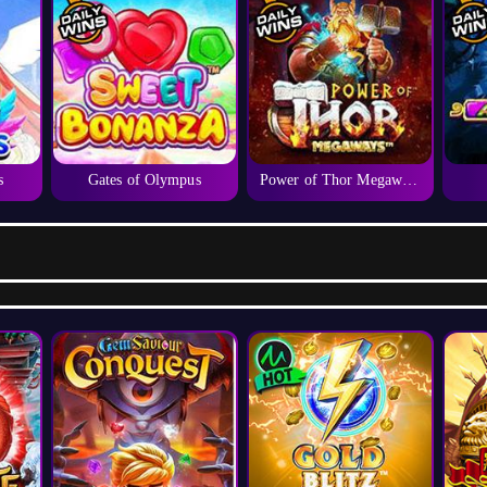
s
Gates of Olympus
Power of Thor Megaways