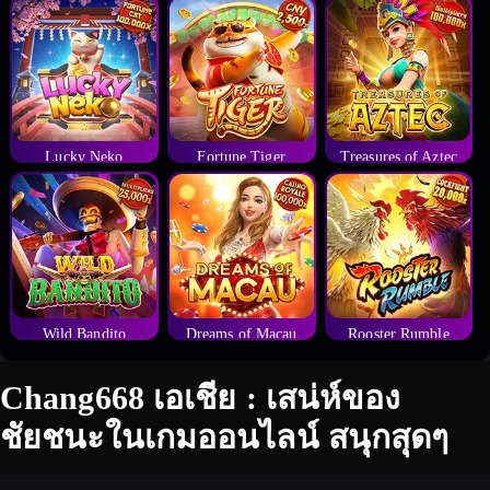
Lucky Neko
Fortune Tiger
Treasures of Aztec
Wild Bandito
Dreams of Macau
Rooster Rumble
Chang668 เอเชีย : เสน่ห์ของ
ชัยชนะในเกมออนไลน์ สนุกสุดๆ