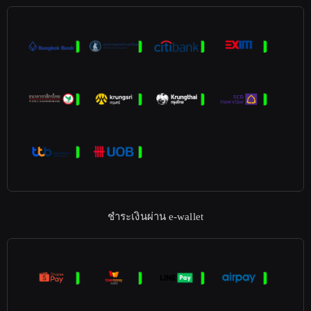
ชำระเงินผ่าน e-wallet