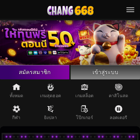
ทั้งหมด
เกมสล็อต
คาสิโนสด
กีฬา
ยิงปลา
ลอตเตอรี
สมัครสมาชิก
เข้าสู่ระบบ
โป๊กเกอร์
Line
ทั้งหมด
เกมสุดฮอต
เกมสล็อต
คาสิโนสด
Telegram
กีฬา
ยิงปลา
โป๊กเกอร์
ลอตเตอรี
แชท