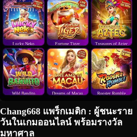
Lucky Neko
Fortune Tiger
Treasures of Aztec
Wild Bandito
Dreams of Macau
Rooster Rumble
Chang668 แพร็กเมติก : ผู้ชนะราย
วันในเกมออนไลน์ พร้อมรางวัล
มหาศาล